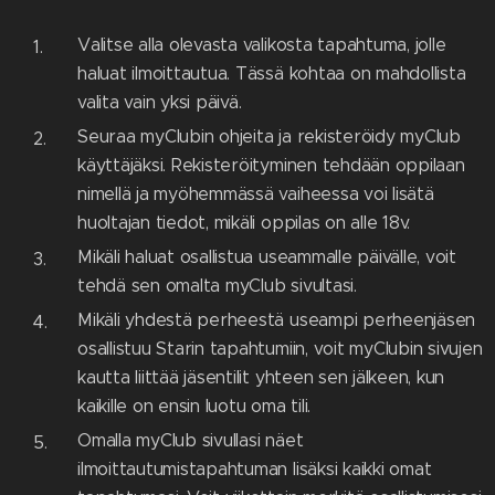
Valitse alla olevasta valikosta tapahtuma, jolle
haluat ilmoittautua. Tässä kohtaa on mahdollista
valita vain yksi päivä.
Seuraa myClubin ohjeita ja rekisteröidy myClub
käyttäjäksi. Rekisteröityminen tehdään oppilaan
nimellä ja myöhemmässä vaiheessa voi lisätä
huoltajan tiedot, mikäli oppilas on alle 18v.
Mikäli haluat osallistua useammalle päivälle, voit
tehdä sen omalta myClub sivultasi.
Mikäli yhdestä perheestä useampi perheenjäsen
osallistuu Starin tapahtumiin, voit myClubin sivujen
kautta liittää jäsentilit yhteen sen jälkeen, kun
kaikille on ensin luotu oma tili.
Omalla myClub sivullasi näet
ilmoittautumistapahtuman lisäksi kaikki omat