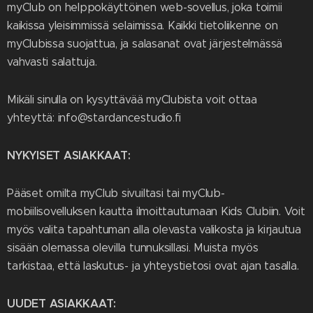
myClub on helppokäyttöinen web-sovellus, joka toimii
kaikissa yleisimmissä selaimissa. Kaikki tietoliikenne on
myClubissa suojattua, ja salasanat ovat järjestelmässä
vahvasti salattuja.
Mikäli sinulla on kysyttävää myClubista voit ottaa
yhteyttä: info@stardancestudio.fi
NYKYISET ASIAKKAAT:
Pääset omilta myClub sivuiltasi tai myClub-
mobiilisovelluksen kautta ilmoittautumaan Kids Clubiin. Voit
myös valita tapahtuman alla olevasta valikosta ja kirjautua
sisään olemassa olevilla tunnuksillasi. Muista myös
tarkistaa, että laskutus- ja yhteystietosi ovat ajan tasalla.
UUDET ASIAKKAAT: