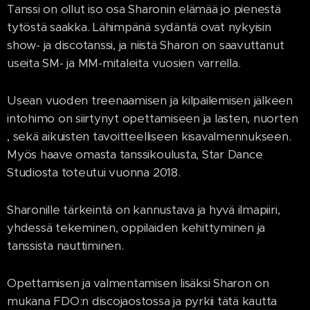
Tanssi on ollut iso osa Sharonin elämää jo pienestä
tytöstä saakka. Lähimpänä sydäntä ovat nykyisin
show- ja discotanssi, ja niistä Sharon on saavuttanut
useita SM- ja MM-mitaleita vuosien varrella.
Usean vuoden treenaamisen ja kilpailemisen jälkeen
intohimo on siirtynyt opettamiseen ja lasten, nuorten
, sekä aikuisten tavoitteelliseen kisavalmennukseen.
Myös haave omasta tanssikoulusta, Star Dance
Studiosta toteutui vuonna 2018.
Sharonille tärkeintä on kannustava ja hyvä ilmapiiri,
yhdessä tekeminen, oppilaiden kehittyminen ja
tanssista nauttiminen.
Opettamisen ja valmentamisen lisäksi Sharon on
mukana FDO:n discojaostossa ja pyrkii tätä kautta