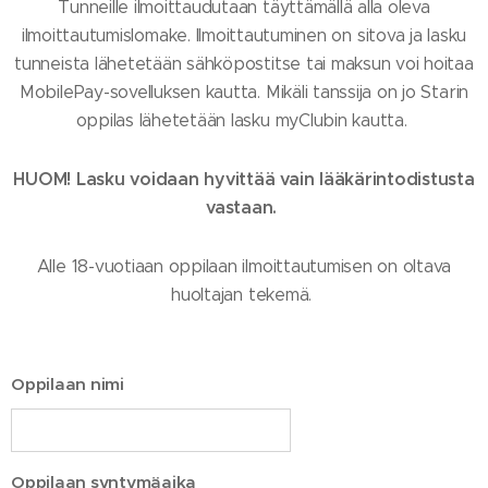
Tunneille ilmoittaudutaan täyttämällä alla oleva
ilmoittautumislomake. Ilmoittautuminen on sitova ja lasku
tunneista lähetetään sähköpostitse tai maksun voi hoitaa
MobilePay-sovelluksen kautta. Mikäli tanssija on jo Starin
oppilas lähetetään lasku myClubin kautta.
HUOM! Lasku voidaan hyvittää vain lääkärintodistusta
vastaan.
Alle 18-vuotiaan oppilaan ilmoittautumisen on oltava
huoltajan tekemä.
Oppilaan nimi
Oppilaan syntymäaika